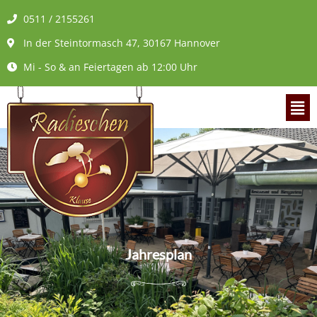
Zum
0511 / 2155261
Inhalt
In der Steintormasch 47, 30167 Hannover
springen
Mi - So & an Feiertagen ab 12:00 Uhr
Men
Jahresplan